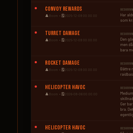
Convoy Rewards
BESKRIVN
Har ald
👤
Boom •
🗓️
2025-12-09 00.00.00
som krä
Turret Damage
BESKRIVN
Den gör
👤
Boom •
🗓️
2025-12-09 00.00.00
men då 
bara m
Rocket Damage
BESKRIVN
Bättre 
👤
Boom •
🗓️
2025-12-09 00.00.00
raidbas
Helicopter Havoc
BESKRIVN
Medium 
👤
Boom •
🗓️
2026-08-06 00.00.00
skillna
Ger bar
bra. De
egentli
Helicopter Havoc
BESKRIVN