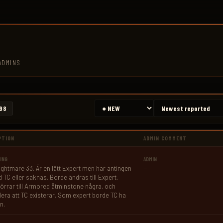
ADMINS
98
PTION
ADMIN COMMENT
ING
ADMIN
Nightmare 33. Är en lätt Expert men har antingen 
—
 TC eller saknas. Borde ändras till Expert, 
örrar till Armored åtminstone några, och 
lera att TC existerar. Som expert borde TC ha 
n.