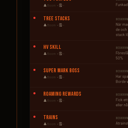
Funkad
👤
Boom •
🗓️
—
Tree Stacks
BESKRIVN
När man
👤
Boom •
🗓️
—
de och 
stack l
HV Skill
BESKRIVN
Föreslå
👤
Boom •
🗓️
—
50%
Super Mark Boss
BESKRIVN
Har spa
👤
Boom •
🗓️
—
Borde 
Roaming Rewards
BESKRIVN
Fick et
👤
Boom •
🗓️
—
eller nå
Trains
BESKRIVN
Atrains
👤
Boom •
🗓️
—