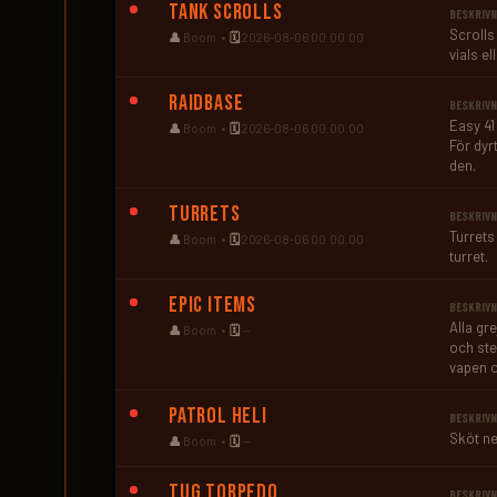
Tank Scrolls
BESKRIVN
Scrolls
👤
Boom •
🗓️
2026-08-06 00.00.00
vials e
Raidbase
BESKRIVN
Easy 41
👤
Boom •
🗓️
2026-08-06 00.00.00
För dyr
den.
Turrets
BESKRIVN
Turrets 
👤
Boom •
🗓️
2026-08-06 00.00.00
turret.
Epic Items
BESKRIVN
Alla gre
👤
Boom •
🗓️
—
och ste
vapen o
Patrol Heli
BESKRIVN
Sköt ne
👤
Boom •
🗓️
—
Tug Torpedo
BESKRIVN