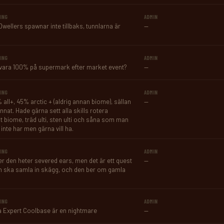
ING
ADMIN
Dwellers spawnar inte tillbaks, tunnlarna är 
—
.
ING
ADMIN
vara 100% på supermark efter market event?
—
ING
ADMIN
 all+, 45% arctic + (aldrig annan biome), sällan 
—
nnat. Hade gärna sett alla skills rotera 
lt biome, träd ulti, sten ulti och såna som man 
inte har men gärna vill ha.
ING
ADMIN
ger den heter severed ears, men det är ett quest 
—
 ska samla in skägg, och den ber om gamla 
ING
ADMIN
 Expert Coolbase är en nightmare
—