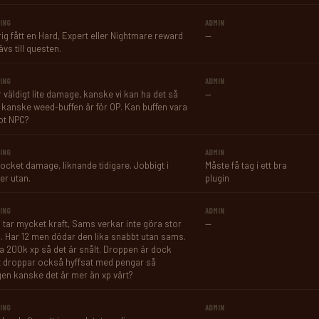
ING
ADMIN
rig fått en Hard, Expert eller Nightmare reward 
—
vs till questen.
ING
ADMIN
 väldigt lite damage, kanske vi kan ha det så 
—
kanske weed-buffen är för OP. Kan buffen vara 
ot NPC?
ING
ADMIN
rocket damage, liknande tidigare. Jobbigt i 
Måste få tag i ett bra 
er utan.
plugin
ING
ADMIN
tar mycket kraft, Sams verkar inte göra stor 
—
d. Har 12 men dödar den lika snabbt utan sams. 
a 200k xp så det är snålt. Droppen är dock 
t droppar också hyffsat med pengar så 
gen kanske det är mer än xp värt?
ING
ADMIN