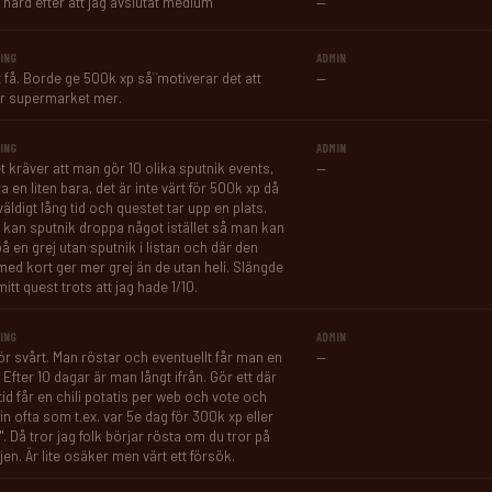
e hard efter att jag avslutat medium
—
ING
ADMIN
t få. Borde ge 500k xp så¨motiverar det att 
—
r supermarket mer.
ING
ADMIN
t kräver att man gör 10 olika sputnik events, 
—
 en liten bara, det är inte värt för 500k xp då 
väldigt lång tid och questet tar upp en plats. 
kan sputnik droppa något istället så man kan 
å en grej utan sputnik i listan och där den 
 med kort ger mer grej än de utan heli. Slängde 
itt quest trots att jag hade 1/10.
ING
ADMIN
för svårt. Man röstar och eventuellt får man en 
—
 Efter 10 dagar är man långt ifrån. Gör ett där 
tid får en chili potatis per web och vote och 
in ofta som t.ex. var 5e dag för 300k xp eller 
". Då tror jag folk börjar rösta om du tror på 
jen. Är lite osäker men värt ett försök.