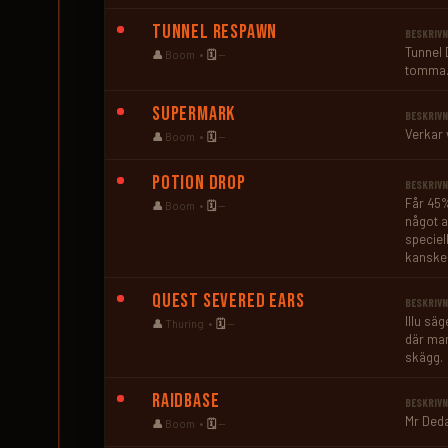
Tunnel Respawn
BESKRIVN
Tunnel 
👤
Boom •
🗓️
—
tomma
Supermark
BESKRIVN
Verkar 
👤
Boom •
🗓️
—
Potion Drop
BESKRIVN
Får 45%
👤
Boom •
🗓️
—
något a
speciel
kanske 
Quest Severed Ears
BESKRIVN
Illu sä
👤
Thuring •
🗓️
—
där man
skägg.
Raidbase
BESKRIVN
Mr Deda
👤
Boom •
🗓️
—