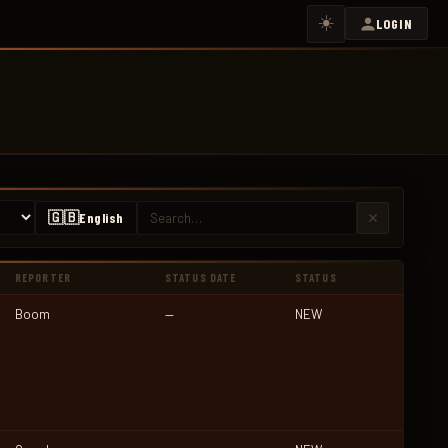
☀️
LOGIN
🇬🇧
English
REPORTER
STATUS DATE
STATUS
Boom
—
NEW