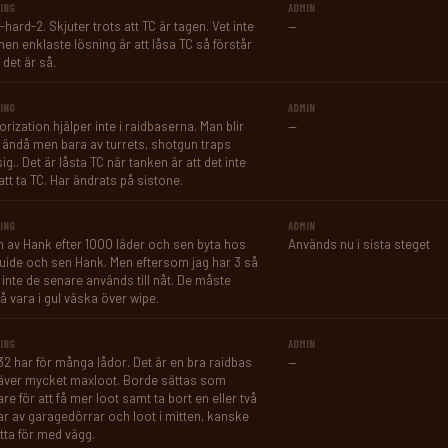
ING
ADMIN
hard-2. Skjuter trots att TC är tagen. Vet inte 
—
men enklaste lösning är att låsa TC så förstår 
 det är så.
ING
ADMIN
rization hjälper inte i raidbaserna. Man blir 
—
 ändå men bara av turrets, shotgun traps 
ig.. Det är låsta TC när tanken är att det inte 
att ta TC. Har ändrats på sistone.
ING
ADMIN
 av Hank efter 1000 läder och sen byta hos 
Används nu i sista steget
uide och sen Hank. Men eftersom jag har 3 så 
 inte de senare används till nåt. De måste 
å vara i gul väska över wipe.
ING
ADMIN
32 har för många lådor. Det är en bra raidbas 
—
ver mycket maxloot. Borde sättas som 
e för att få mer loot samt ta bort en eller två 
ar av garagedörrar och loot i mitten, kanske 
tta för med vägg.