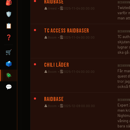
Raidbase
🎒
BESKRIVN
Twizted-
👤
Greed •
🗓️
2025-11-04 00.00.00
varför 
🛡️
man att
📋
TC access Raidbaser
BESKRIVN
❓
TC autho
👤
Boom •
🗓️
2025-11-04 00.00.00
skjuten
lugnar s
🛒
ska gå 
🗳️
Chili läder
BESKRIVN
Får man
👤
Boom •
🗓️
2025-11-04 00.00.00
🪲
quest d
tror jag
💬
också f
Raidbase
BESKRIVN
Expert 
👤
Boom •
🗓️
2025-12-09 00.00.00
men krä
Nightmar
våning 
bara sä