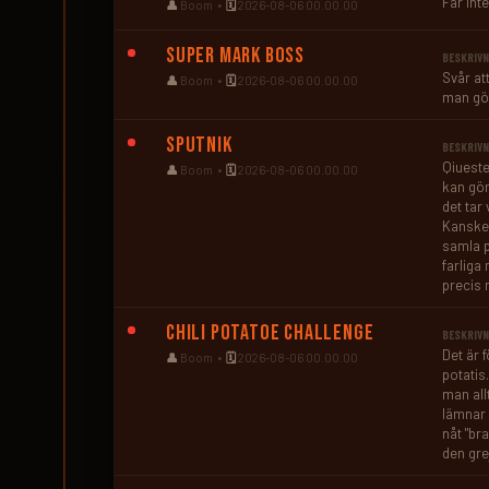
Får int
👤
Boom •
🗓️
2026-08-06 00.00.00
Super Mark Boss
BESKRIVN
Svår at
👤
Boom •
🗓️
2026-08-06 00.00.00
man gö
Sputnik
BESKRIVN
Qiueste
👤
Boom •
🗓️
2026-08-06 00.00.00
kan göra
det tar 
Kanske 
samla p
farliga
precis m
Chili Potatoe Challenge
BESKRIVN
Det är 
👤
Boom •
🗓️
2026-08-06 00.00.00
potatis.
man all
lämnar 
nåt "bra
den gre