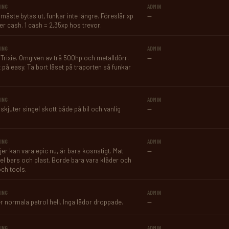
ING
ADMIN
 måste bytas ut, funkar inte längre. Föreslår xp 
—
ller cash. 1 cash = 2,35xp hos trevor.
ING
ADMIN
 Trixie. Omgiven av trä 500hp och metalldörr. 
—
t på easy. Ta bort låset på träporten så funkar 
ING
ADMIN
skjuter singel skott både på bil och vanlig 
—
ING
ADMIN
jer kan vara epic nu, är bara kosnstigt. Mat 
—
el bars och plast. Borde bara vara kläder och 
ch tools.
ING
ADMIN
r normala patrol heli. Inga lådor droppade.
—
ING
ADMIN