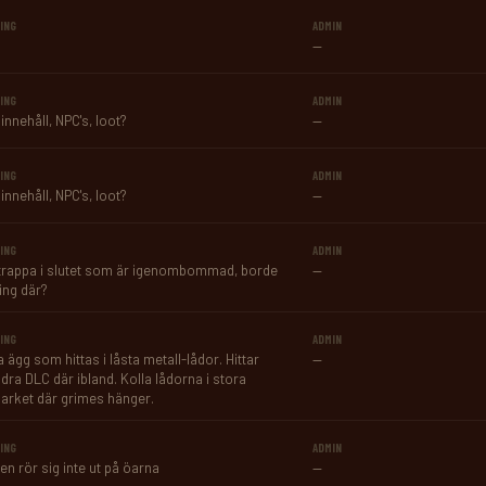
ING
ADMIN
—
ING
ADMIN
innehåll, NPC's, loot?
—
ING
ADMIN
innehåll, NPC's, loot?
—
ING
ADMIN
trappa i slutet som är igenombommad, borde 
—
ing där?
ING
ADMIN
 ägg som hittas i låsta metall-lådor. Hittar 
—
dra DLC där ibland. Kolla lådorna i stora 
arket där grimes hänger.
ING
ADMIN
n rör sig inte ut på öarna
—