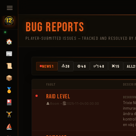
Bug Reports
PLAYER-SUBMITTED ISSUES — TRACKED AND RESOLVED BY 
🏠
📰
📜
⚠️
✅
❌
NEW
51
38
⚙️
46
148
15
ALL
2
📦
FAULT
DESCRI
🏅
Raid Level
BESKRIVN
🎴
Trixie 
👤
Boom •
🗓️
2025-11-04 00.00.00
inmurad
🏋️
ändra d
kontrol
en väg i
⛵