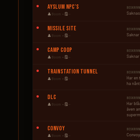
Ayslum NPC's
BESKRIVN
Saknas
👤
Boom •
🗓️
—
Missile Site
BESKRIVN
Saknar 
👤
Boom •
🗓️
—
Camp Coop
BESKRIVN
Saknar 
👤
Boom •
🗓️
—
Trainstation Tunnel
BESKRIVN
Har en 
👤
Boom •
🗓️
—
ha nånt
DLC
BESKRIVN
Har blåa
👤
Boom •
🗓️
—
även an
superm
Convoy
BESKRIVN
Convoye
👤
Boom •
🗓️
—