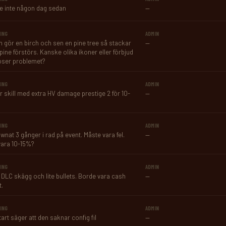
e inte någon dag sedan
—
ING
ADMIN
 gör en birch och sen en pine tree så stackar 
—
pine förstörs. Kanske olika ikoner eller förbjud 
öser problemet?
ING
ADMIN
r skill med extra HV damage prestige 2 för 10-
—
ING
ADMIN
wnat 3 gånger i rad på event. Måste vara fel. 
—
vara 10-15%?
ING
ADMIN
t DLC skägg och lite bullets. Borde vara cash 
—
t.
ING
ADMIN
tart säger att den saknar config fil
—